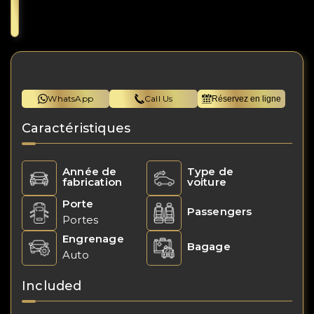
WhatsApp
Call Us
Réservez en ligne
Caractéristiques
Année de
Type de
fabrication
voiture
Porte
Passengers
Portes
Engrenage
Bagage
Auto
Included