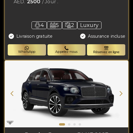
2500
AED.
/ Jour .
4
5
2
Luxury
Livraison gratuite
Assurance incluse
WhatsApp
Appelez-nous
Réservez en ligne