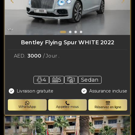
Bentley Flying Spur WHITE 2022
3000
AED.
/ Jour .
4
5
1
Sedan
Livraison gratuite
Assurance incluse
WhatsApp
Appelez-nous
Réservez en ligne