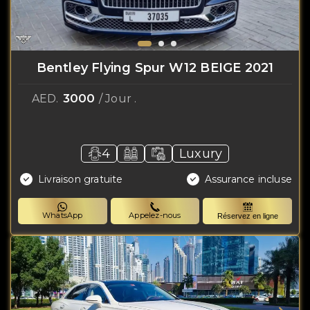
Bentley Flying Spur W12 BEIGE 2021
3000
AED.
/ Jour .
4
Luxury
Livraison gratuite
Assurance incluse
WhatsApp
Appelez-nous
Réservez en ligne