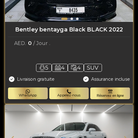
Bentley bentayga Black BLACK 2022
0
AED.
/ Jour .
5
4
4
SUV
Livraison gratuite
Assurance incluse
WhatsApp
Appelez-nous
Réservez en ligne