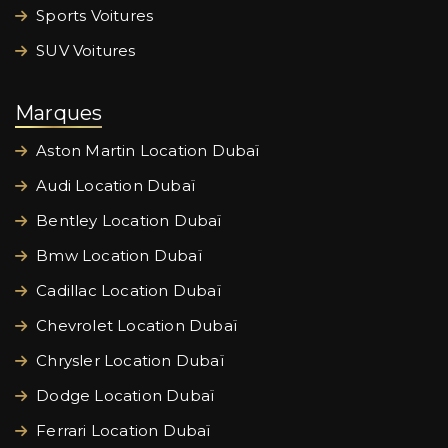
Sports Voitures
SUV Voitures
Marques
Aston Martin Location Dubaï
Audi Location Dubaï
Bentley Location Dubaï
Bmw Location Dubaï
Cadillac Location Dubaï
Chevrolet Location Dubaï
Chrysler Location Dubaï
Dodge Location Dubaï
Ferrari Location Dubaï