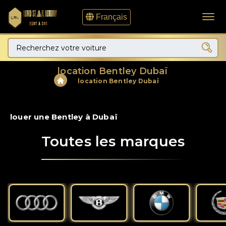
Français
location Bentley Dubaï
location Bentley Dubaï
louer une Bentley à Dubaï
Toutes les marques