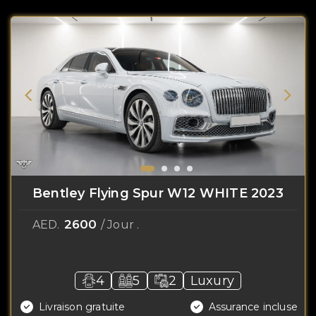
Bentley Flying Spur W12 WHITE 2023
2600
AED.
/ Jour .
4
5
2
Luxury
Livraison gratuite
Assurance incluse