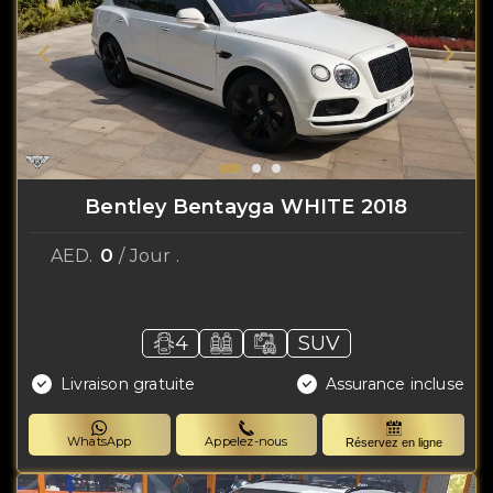
Bentley Bentayga WHITE 2018
0
AED.
/ Jour .
4
SUV
Livraison gratuite
Assurance incluse
WhatsApp
Appelez-nous
Réservez en ligne