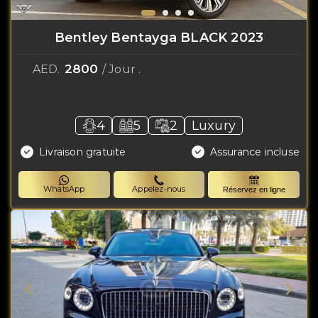
Bentley Bentayga BLACK 2023
2800
AED.
/ Jour .
4
5
2
Luxury
Livraison gratuite
Assurance incluse
WhatsApp
Appelez-nous
Réservez en ligne