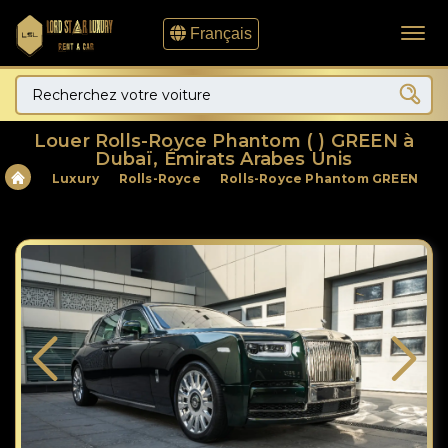
Français
Louer Rolls-Royce Phantom ( ) GREEN à
Dubaï, Émirats Arabes Unis
Luxury
Rolls-Royce
Rolls-Royce Phantom GREEN