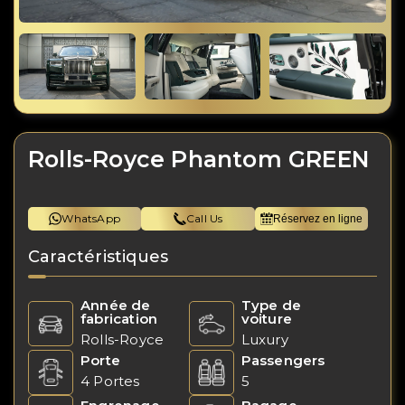
Rolls-Royce Phantom GREEN
WhatsApp
Call Us
Réservez en ligne
Caractéristiques
Année de
Type de
fabrication
voiture
Rolls-Royce
Luxury
Porte
Passengers
4 Portes
5