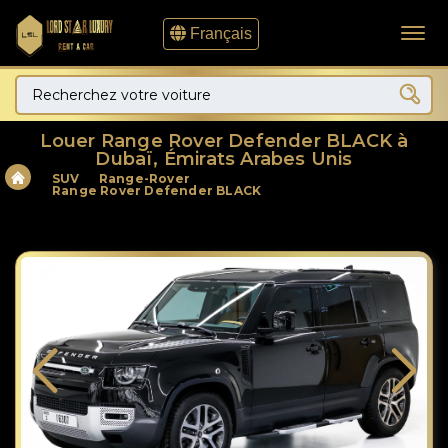
Français
Louer Range Rover Defender BLACK à
Dubaï, Émirats Arabes Unis
SUV
Range-Rover
Range Rover Defender BLACK