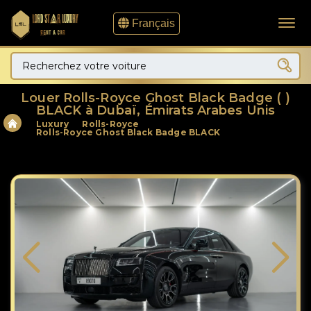
Français
Louer Rolls-Royce Ghost Black Badge ( )
BLACK à Dubaï, Émirats Arabes Unis
Luxury
Rolls-Royce
Rolls-Royce Ghost Black Badge BLACK