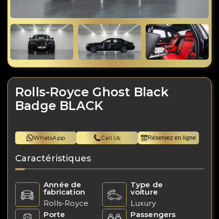
Rolls-Royce Ghost Black
Badge BLACK
WhatsApp
Call Us
Réservez en ligne
Caractéristiques
Année de
Type de
fabrication
voiture
Rolls-Royce
Luxury
Porte
Passengers