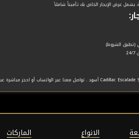
ر:
ي (تطبق الشروط)
2
عة
الانواع
الماركات