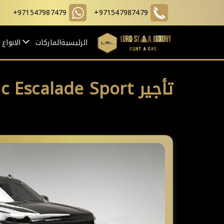
+971547987479
+971547987479
الرئيسية
الماركات
الانواع
تأجير Cadillac Escalade Sport أسود في دبي