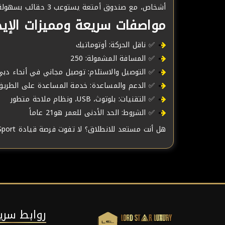
أشخاص، مع صندوق أمتعة يستوعب 3 حقائب بسهولة. يشمل عرض الإيجار الخاص بك تأميناً شاملاً
مواصفات سريعة ومميزات الإيجا
✅ ناقل الحركة: أوتوماتيك
✅ المسافة المشمولة: 250
✅ التوصيل والاستلام: توصيل مجاني في أنحاء دب
✅ الدعم والمساعدة: خدمة المساعدة على الطريق 4/7
✅ التقنيات: بلوتوث، USB، ونظام ملاحة متطور
✅ الشروط: الحد الأدنى للعمر هو21 عاماً
هل أنت مستعد للانطلاق؟ لا تفوت فرصة قيادة Cadillac Escalade Sport أسود . تواصل معنا عبر الواتساب أو احجز مباشرة عبر الموقع لتأمين سيارتك اليوم مع LSL Rent A Car.
روابط سري