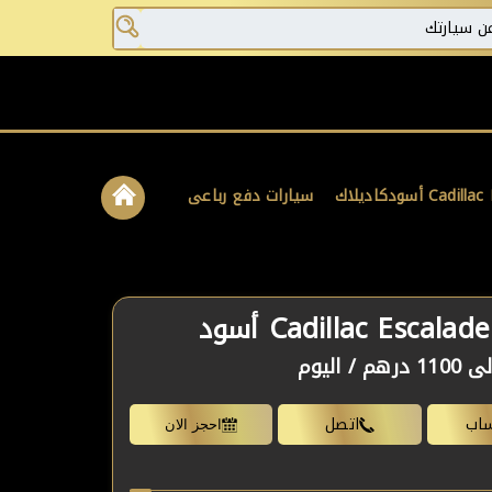
Cadil أسود
كاديلاك
سيارات دفع رباعى
Cadillac Escala أسود
اليوم
ساب
اتصل
احجز الان