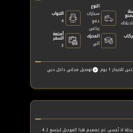
النوع
نة
سيارات
الابواب
صنع
دفع
4
ديلاك
رباعى
أمتعة
ركاب
المحرك
السفر
آلي
3
ى للايجار 1 يوم
توصيل مجاني داخل دبي
سواء كنت تتنقل في المدينة لحضور اجتماعات عمل هامة أو تستمتع بجولة سياحية، تضمن لك Cadillac Escalade Sport أسود رحلة لا تُنسى. تم تصميم هذا الموديل ليتسع لـ 4