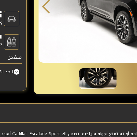
س
ال
كا
ال
7
متضمن
الحد الادن