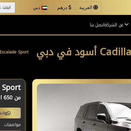
العربية
درهم
دبي
عن الشركة
اتصل بنا
lac Escalade Sport
de Sport
من
650 الى 1100 درهم /
وات
مواصفات