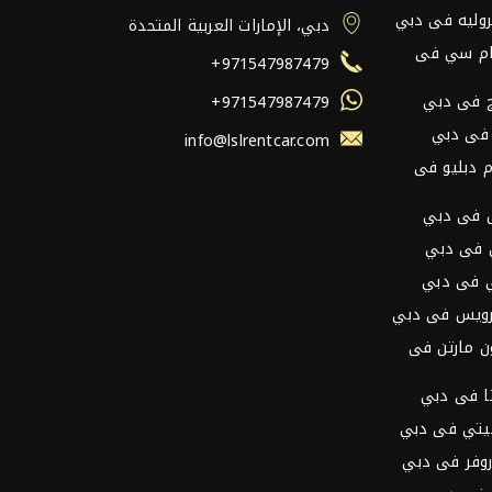
وليه فى دبي
دبي، الإمارات العربية المتحدة
ام سي فى
+971547987479
ج فى دبي
+971547987479
 فى دبي
info@lslrentcar.com
م دبليو فى
ش فى دبي
 فى دبي
ي فى دبي
 رويس فى دبي
ن مارتن فى
تا فى دبي
نيتي فى دبي
روفر فى دبي