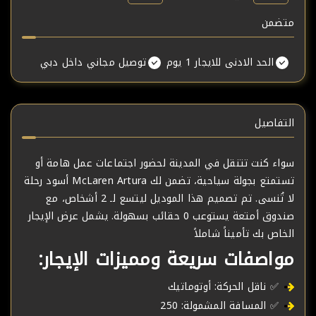
متضمن
الحد الادنى للايجار 1 يوم
توصيل مجاني داخل دبي
التفاصيل
سواء كنت تتنقل في المدينة لحضور اجتماعات عمل هامة أو
تستمتع بجولة سياحية، تضمن لك McLaren Artura أسود رحلة
لا تُنسى. تم تصميم هذا الموديل ليتسع لـ 2 أشخاص، مع
صندوق أمتعة يستوعب 0 حقائب بسهولة. يشمل عرض الإيجار
الخاص بك تأميناً شاملاً
مواصفات سريعة ومميزات الإيجار:
✅ ناقل الحركة: أوتوماتيك
✅ المسافة المشمولة: 250