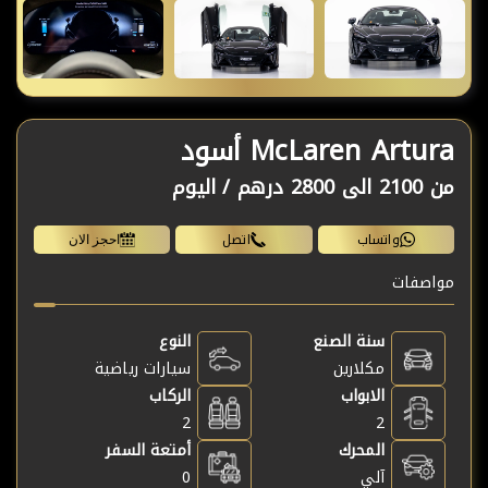
McLaren Artura أسود
من
2100 الى 2800 درهم /
اليوم
واتساب
اتصل
احجز الان
مواصفات
سنة الصنع
النوع
مكلارين
سيارات رياضية
الابواب
الركاب
2
2
المحرك
أمتعة السفر
آلي
0