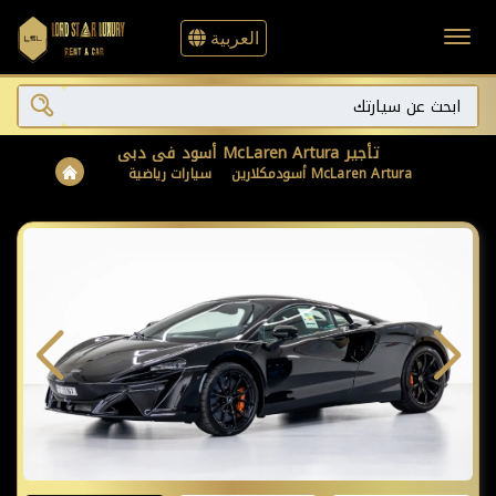
العربية
تأجير McLaren Artura أسود في دبي
McLaren Artura أسود
مكلارين
سيارات رياضية