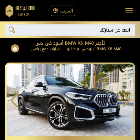
العربية
تأجير BMW X6 M40 أسود في دبي
BMW X6 M40 أسود
بي ام دبليو
سيارات دفع رباعى