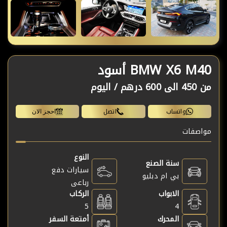
BMW X6 M40 أسود
من
450 الى 600 درهم /
اليوم
واتساب
اتصل
احجز الان
مواصفات
النوع
سنة الصنع
سيارات دفع
بي ام دبليو
رباعى
الابواب
الركاب
5
4
المحرك
أمتعة السفر