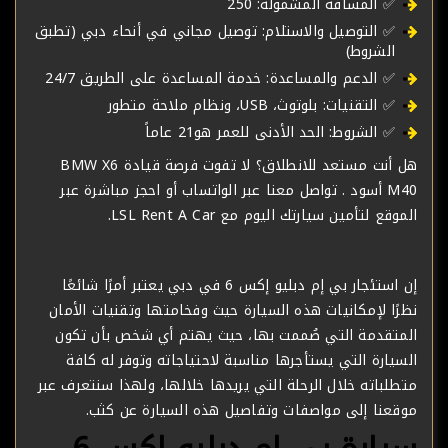
✅ المسافة المشمولة: 250
✅ التوصيل والاستلام: توصيل مجاني في أنحاء دبي (تطبق
الشروط)
✅ الدعم والمساعدة: خدمة المساعدة على الطريق 24/7
✅ التقنيات: بلوتوث، USB، ونظام ملاحة متطور
✅ الشروط: الحد الأدنى للعمر هو21 عاماً
هل أنت مستعد للانطلاق؟ لا تفوت فرصة قيادة BMW X6
M40 أسود . تواصل معنا عبر الواتساب أو احجز مباشرة عبر
الموقع لتأمين سيارتك اليوم مع LSL Rent A Car.
إن استئجار بي إم دبليو إكس 6 في دبي يعتبر أمرًا شائعًا
نظرًا لإمكانيات هذه السيارة حيث وفخامتها وتقنيات الأمان
المتقدمة التي صُممت بها، حيث يهتم أي شخص بأن تكون
السيارة التي يستأجرها مناسبة لاحتياجاته وتوفر له كافة
متطلباته خلال الرحلة التي يريدها خلالها، ولهذا سنتعرف عبر
موقعنا إلى مواصفات وتفاصيل هذه السيارة عن كثب.