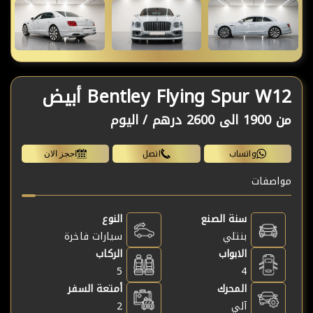
Bentley Flying Spur W12 أبيض
من
1900 الى 2600 درهم /
اليوم
واتساب
اتصل
احجز الان
مواصفات
سنة الصنع
النوع
بنتلي
سيارات فاخرة
الابواب
الركاب
5
4
المحرك
أمتعة السفر
آلي
2