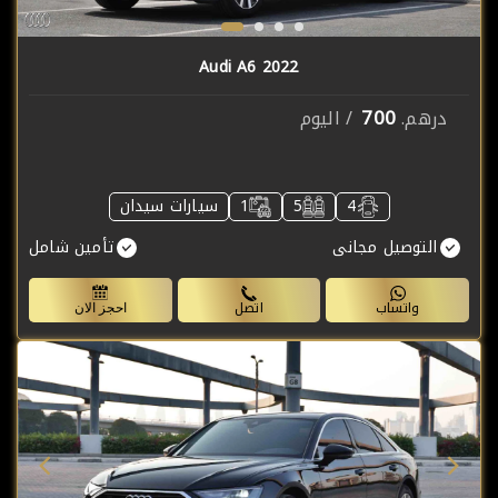
Audi A6 2022
700
درهم.
/ اليوم
4
5
1
سيارات سيدان
التوصيل مجانى
تأمين شامل
واتساب
اتصل
احجز الان