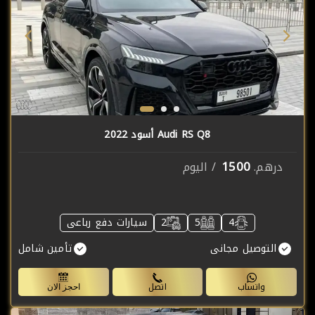
Audi RS Q8 أسود 2022
1500
درهم.
/ اليوم
4
5
2
سيارات دفع رباعى
التوصيل مجانى
تأمين شامل
واتساب
اتصل
احجز الان