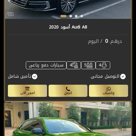
Audi A8 أسود 2020
0
درهم.
/ اليوم
4
5
4
سيارات دفع رباعى
التوصيل مجانى
تأمين شامل
واتساب
اتصل
احجز الان