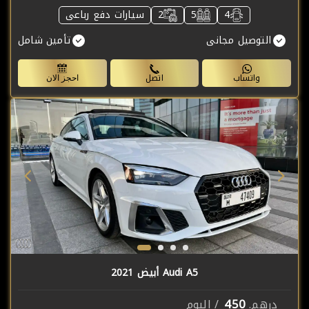
4
5
2
سيارات دفع رباعى
التوصيل مجانى
تأمين شامل
واتساب
اتصل
احجز الان
Audi A5 أبيض 2021
450
درهم.
/ اليوم