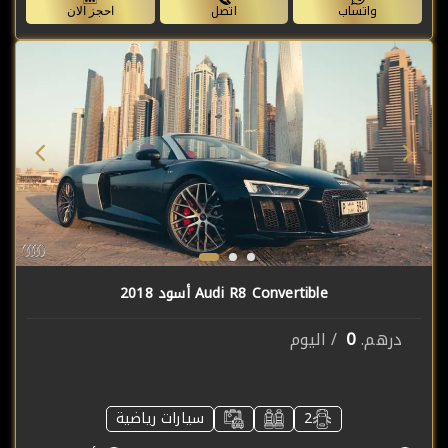
واتساب
اتصل
احجز الان
Audi R8 Convertible أسود 2018
0
درهم.
/ اليوم
2
سيارات رياضية