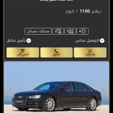
1100
درهم.
/ اليوم
4
5
2
سيارات سيدان
التوصيل مجانى
تأمين شامل
واتساب
اتصل
احجز الان