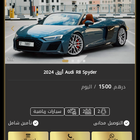
Audi R8 Spyder أزرق 2024
1500
درهم.
/ اليوم
2
2
0
سيارات رياضية
التوصيل مجانى
تأمين شامل
واتساب
اتصل
احجز الان