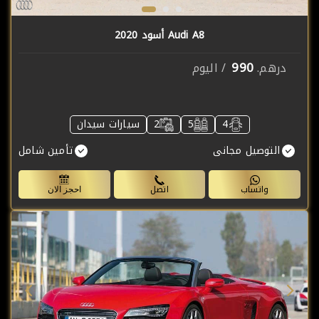
Audi A8 أسود 2020
990
درهم.
/ اليوم
4
5
2
سيارات سيدان
التوصيل مجانى
تأمين شامل
واتساب
اتصل
احجز الان