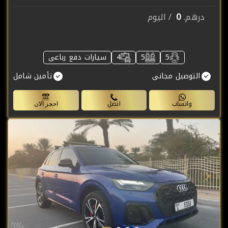
0
درهم.
/ اليوم
5
5
4
سيارات دفع رباعى
التوصيل مجانى
تأمين شامل
واتساب
اتصل
احجز الان