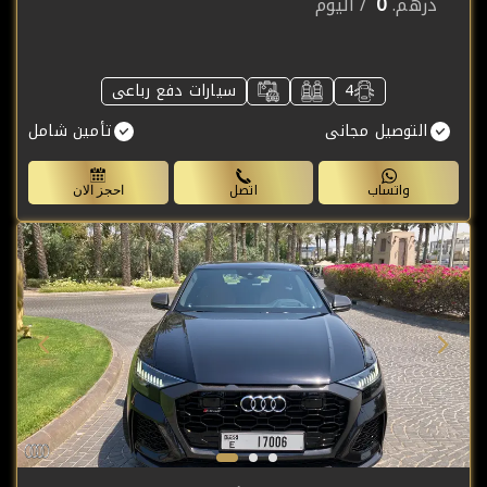
0
درهم.
/ اليوم
4
سيارات دفع رباعى
التوصيل مجانى
تأمين شامل
واتساب
اتصل
احجز الان