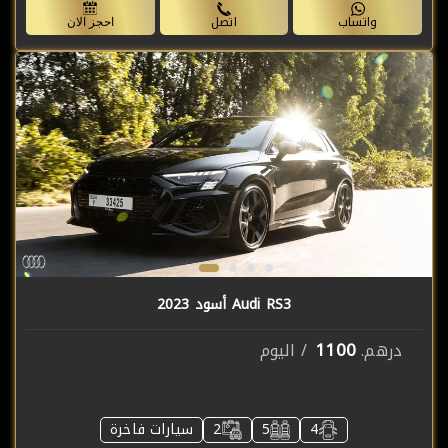
واتساب
اتصل
احجز الان
Audi RS3 أسود 2023
1100
درهم.
/ اليوم
4
5
2
سيارات فاخرة