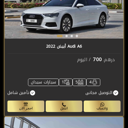
Audi A6 أبيض 2022
700
درهم.
/ اليوم
4
5
1
سيارات سيدان
التوصيل مجانى
تأمين شامل
واتساب
اتصل
احجز الان