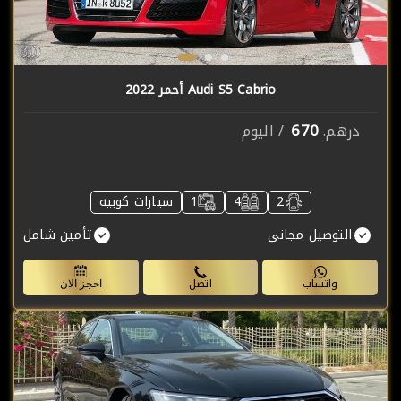
Audi S5 Cabrio أحمر 2022
670
درهم.
/ اليوم
2
4
1
سيارات كوبيه
التوصيل مجانى
تأمين شامل
واتساب
اتصل
احجز الان