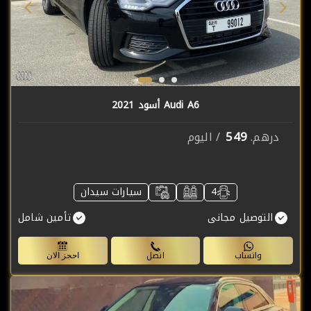
Audi A6 أسود 2021
549
درهم.
/ اليوم
4
سيارات سيدان
التوصيل مجانى
تأمين شامل
واتساب
اتصل
احجز الان