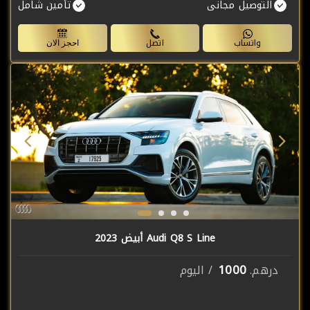
التوصيل مجانى
تأمين شامل
واتساب
اتصل
احجز الان
Audi Q8 S Line أبيض 2023
1000
درهم.
/ اليوم