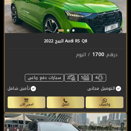
Audi RS Q8 البيج 2022
1700
درهم.
/ اليوم
4
5
2
سيارات دفع رباعى
التوصيل مجانى
تأمين شامل
واتساب
اتصل
احجز الان