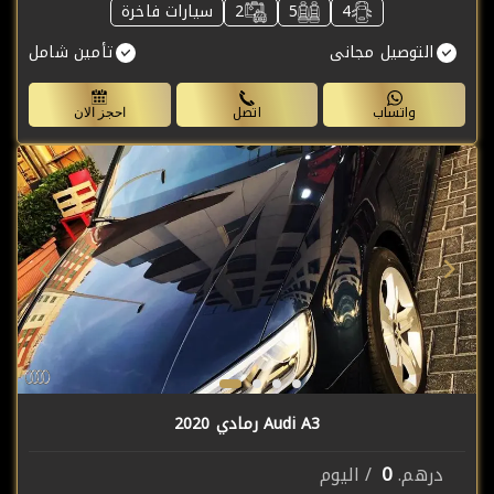
4
5
2
سيارات فاخرة
التوصيل مجانى
تأمين شامل
واتساب
اتصل
احجز الان
Audi A3 رمادي 2020
0
درهم.
/ اليوم