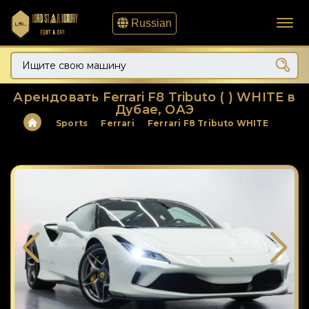
Russian
Арендовать Ferrari F8 Tributo ( ) WHITE в
Дубае, ОАЭ
Sports
Ferrari
Ferrari F8 Tributo WHITE