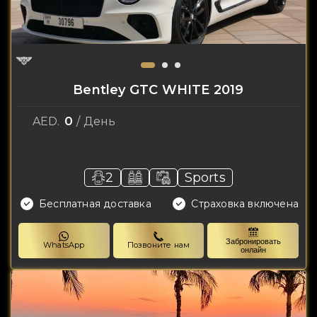
Bentley GTC WHITE 2019
0
AED.
/ День
2
Sports
Бесплатная доставка
Страховка включена
Забронировать
WhatsApp
Позвоните нам
онлайн