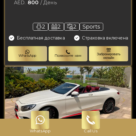
800
AED.
/ День
2
2
2
Sports
Бесплатная доставка
Страховка включена
Забронировать
WhatsApp
Позвоните нам
онлайн
WhatsApp
Call Us