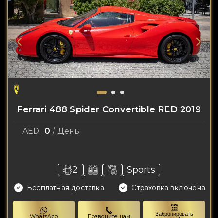
Ferrari 488 Spider Convertible RED 2019
0
AED.
/ День
2
Sports
Бесплатная доставка
Страховка включена
Забронировать
WhatsApp
Позвоните нам