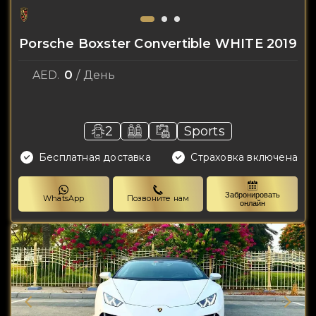
Porsche Boxster Convertible WHITE 2019
0
AED.
/ День
2
Sports
Бесплатная доставка
Страховка включена
Забронировать
WhatsApp
Позвоните нам
онлайн