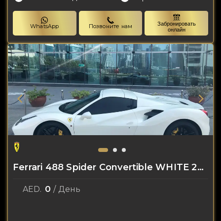
Забронировать
WhatsApp
Позвоните нам
онлайн
Ferrari 488 Spider Convertible WHITE 2018
0
AED.
/ День