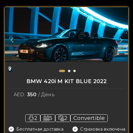
BMW 420i M KIT BLUE 2022
350
AED.
/ День
2
5
2
Convertible
Бесплатная доставка
Страховка включена