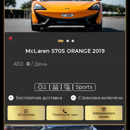
McLaren 570S ORANGE 2019
0
AED.
/ День
2
Sports
Бесплатная доставка
Страховка включена
Забронировать
WhatsApp
Позвоните нам
онлайн