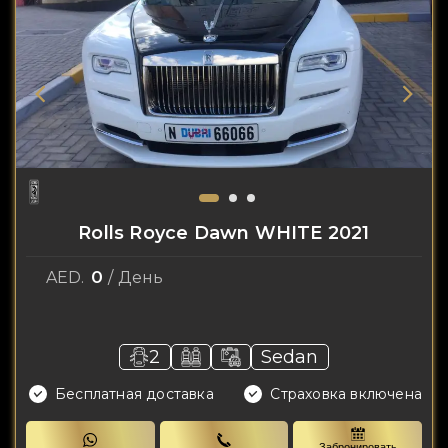
Rolls Royce Dawn WHITE 2021
0
AED.
/ День
2
Sedan
Бесплатная доставка
Страховка включена
Забронировать