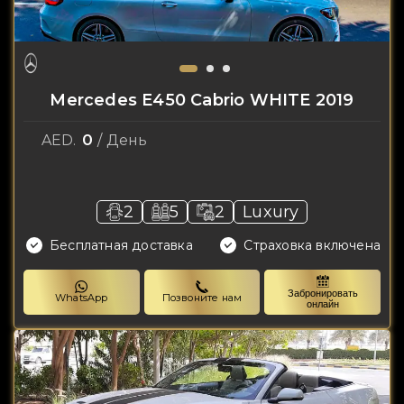
Mercedes E450 Cabrio WHITE 2019
0
AED.
/ День
2
5
2
Luxury
Бесплатная доставка
Страховка включена
Забронировать
WhatsApp
Позвоните нам
онлайн