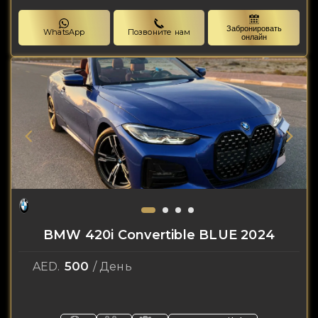
Забронировать
WhatsApp
Позвоните нам
онлайн
BMW 420i Convertible BLUE 2024
500
AED.
/ День