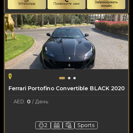
Забронировать
WhatsApp
Позвоните нам
онлайн
Ferrari Portofino Convertible BLACK 2020
0
AED.
/ День
2
Sports