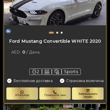
Ford Mustang Convertible WHITE 2020
0
AED.
/ День
2
Sports
Бесплатная доставка
Страховка включена
Забронировать
WhatsApp
Позвоните нам
онлайн