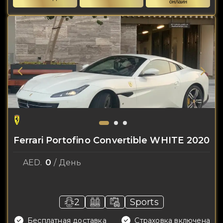
онлайн
Ferrari Portofino Convertible WHITE 2020
0
AED.
/ День
2
Sports
Бесплатная доставка
Страховка включена