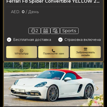
Ferrari F8 Spider Convertible YELLOW 2020
0
AED.
/ День
2
Sports
Бесплатная доставка
Страховка включена
Забронировать
WhatsApp
Позвоните нам
онлайн