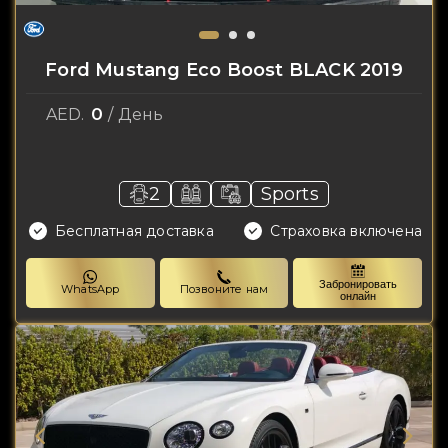
Ford Mustang Eco Boost BLACK 2019
0
AED.
/ День
2
Sports
Бесплатная доставка
Страховка включена
Забронировать
WhatsApp
Позвоните нам
онлайн