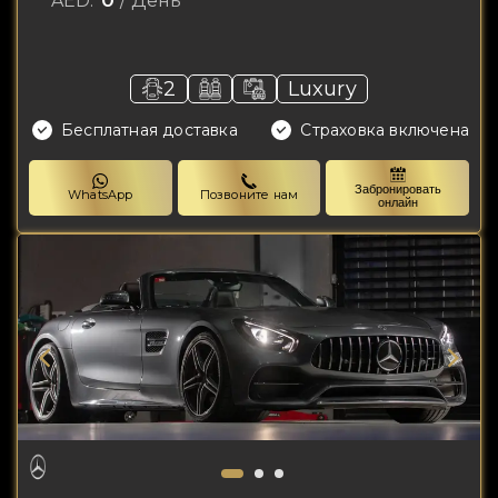
AED.
/ День
2
Luxury
Бесплатная доставка
Страховка включена
Забронировать
WhatsApp
Позвоните нам
онлайн