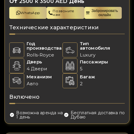
От
2500 к 3500 AED
День
Позвоните
Забронировать
WhatsApp
нам
онлайн
Технические характеристики
Год
Тип
производства
автомобиля
Rolls-Royce
Luxury
Дверь
Пассажиры
4 Двери
5
Механизм
Багаж
Авто
2
Включено
Возможна аренда на
Бесплатная доставка по
1 день
Дубаю