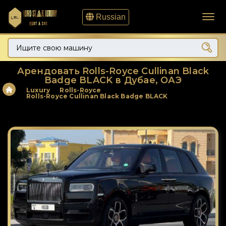
Russian
Арендовать Rolls-Royce Cullinan Black
Badge BLACK в Дубае, ОАЭ
Luxury
Rolls-Royce
Rolls-Royce Cullinan Black Badge BLACK